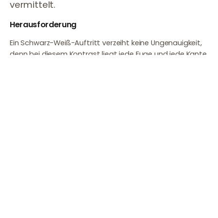
vermittelt.
Herausforderung
Ein Schwarz-Weiß-Auftritt verzeiht keine Ungenauigkeit,
denn bei diesem Kontrast liegt jede Fuge und jede Kante
offen, weshalb die Treppe millimetergenau in das
vorhandene Treppenhaus passen musste, bevor
überhaupt über Farben gesprochen wurde.
Lösung
Wir nahmen das Treppenhaus mit dem 3D-
Lasermesssystem Flexijet auf. Die Eschenstufen wurden
schwarz lackiert, Wangen und Stäbe deckend weiß, der
Handlauf in Anthrazit gehalten.
Ergebnis
Entstanden ist ein grafischer Blickfang, dessen Kanten
auch aus der Nähe sauber bleiben. Das Aufmaß Ihres
Treppenhauses per Laser gehört bei uns dazu und ist für
Sie kostenlos.